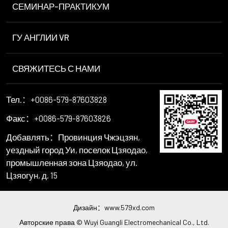
СЕМИНАР-ПРАКТИКУМ
ГУ АНГЛИИ VR
СВЯЖИТЕСЬ С НАМИ
Тел.：+0086-579-87603828
Факс：+0086-579-87603826
Добавлять：Провинция Чжэцзян,
уездный город Уи, поселок Цзяодао,
промышленная зона Цзяодао, ул.
Цзяогун, д. 15
Дизайн：
www.579xd.com
Авторские права © Wuyi Guangli Electromechanical Co., Ltd.