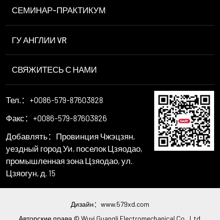
СЕМИНАР-ПРАКТИКУМ
ГУ АНГЛИИ VR
СВЯЖИТЕСЬ С НАМИ
Тел.：+0086-579-87603828
Факс：+0086-579-87603826
Добавлять：Провинция Чжэцзян,
уездный город Уи, поселок Цзяодао,
промышленная зона Цзяодао, ул.
Цзяогун, д. 15
Дизайн：
www.579xd.com
Авторские права © Wuyi Guangli Electromechanical Co., Ltd.