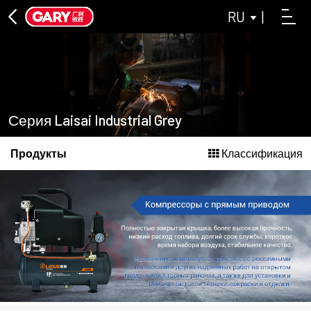
RU
|
КОМПРЕССОРЫ С ПРЯМЫМ ПРИВОДОМ
КОМПРЕССОР ASL С ПРЯМЫМ СОЕДИНЕНИЕМ
СЕРИЯ LAISAI INDUSTRIAL GREY
СЕРИЯ БЕЗМАСЛЯНЫХ МАШИН
Серия Laisai Industrial Grey
СЕРИЯ КОМПРЕССОРОВ ДЛЯ БЕЗМАСЛЯНОГО
Продукты
Классификация
ВОЗДУХА LAISAI
КОМПРЕССОР ASL ДЛЯ БЕЗМАСЛЯНОГО ВОЗДУХА
СЕРИИ
ЛЕНТОЧНЫЕ ТРАНСПОРТЕРЫ СЕРИИ
ЗАКРЫВАТЬ